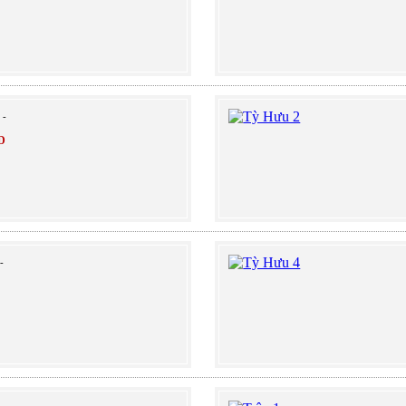
-
D
-