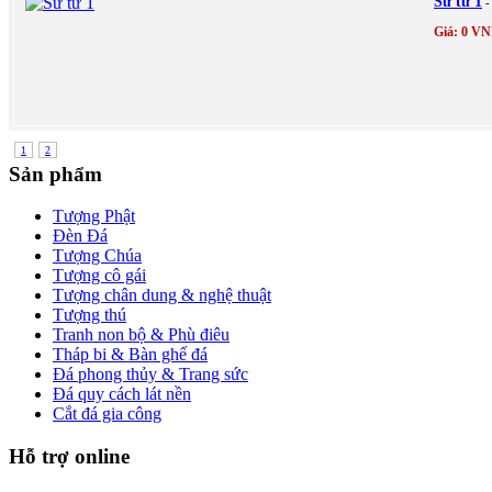
Sư tử 1
-
Giá: 0 V
1
2
Sản phẩm
Tượng Phật
Đèn Đá
Tượng Chúa
Tượng cô gái
Tượng chân dung & nghệ thuật
Tượng thú
Tranh non bộ & Phù điêu
Tháp bi & Bàn ghế đá
Đá phong thủy & Trang sức
Đá quy cách lát nền
Cắt đá gia công
Hỗ trợ online