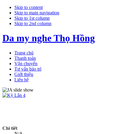
Skip to content
Skip to main navigation
Skip to 1st column
Skip to 2nd column
Da my nghe Thọ Hồng
Trang chủ
Thanh toán
Vận chuyển
Tư vấn bảo trì
Giới thiệu
Liên hệ
Chi tiết
N/A