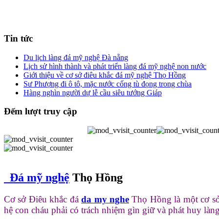
Tin tức
Du lịch làng đá mỹ nghệ Đà nẵng
Lịch sử hình thành và phát triển làng đá mỹ nghệ non nước
Giới thiệu về cơ sở điêu khắc đá mỹ nghệ Thọ Hồng
Sư Phượng đi ô tô, mặc nước cống tù đọng trong chùa
Hàng nghìn người dự lễ cầu siêu tướng Giáp
Đếm lượt truy cập
Đá mỹ nghệ
Thọ Hồng
Cơ sở Điêu khắc đá
da my nghe
Thọ Hồng là một cơ s
hệ con cháu phải có trách nhiệm gìn giữ và phát huy làn