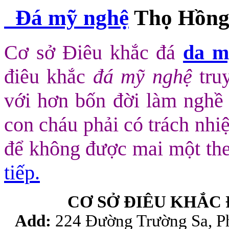
Đá mỹ nghệ
Thọ Hồn
Cơ sở Điêu khắc đá
da m
điêu khắc
đá mỹ nghệ
tru
với hơn bốn đời làm nghề t
con cháu phải có trách nhi
để không được mai một theo
tiếp.
CƠ SỞ ĐIÊU KHẮC
Add:
224 Đường Trường Sa, P