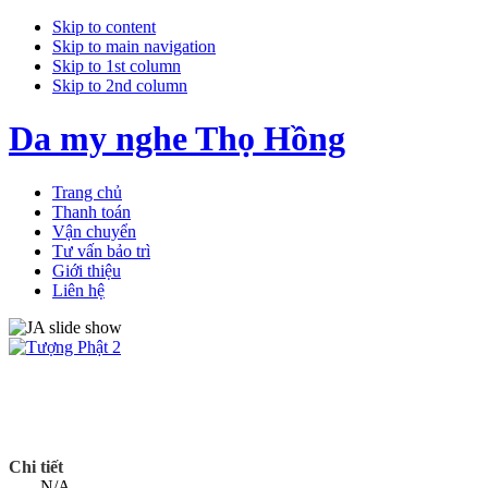
Skip to content
Skip to main navigation
Skip to 1st column
Skip to 2nd column
Da my nghe Thọ Hồng
Trang chủ
Thanh toán
Vận chuyển
Tư vấn bảo trì
Giới thiệu
Liên hệ
Chi tiết
N/A